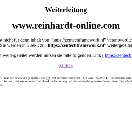
Weiterleitung
www.reinhardt-online.com
st nicht für denn inhalt von "https://zentechframework.nl" verantwortli
Sie werden in 5 sek.: zu "
https://zentechframework.nl
" weitergeleitet
cht weitergeleitet werden nutzen sie bitte folgenden Link (
https://zentec
Zurück
nks die Inhalte der gelinkten Seite ggf. mit zu verantworten hat. Dies kann - so das LG - nur dadurch verhin
ch betonen, daß wir keinerlei Einfluß auf die Gestaltung und die Inhalte der gelinkten Seiten haben. Deshalb di
ks.