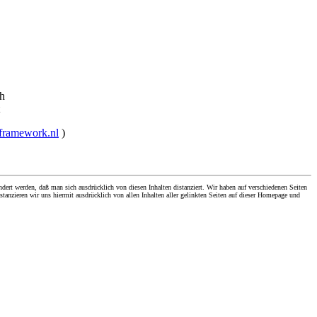
ch
hframework.nl
)
dert werden, daß man sich ausdrücklich von diesen Inhalten distanziert. Wir haben auf verschiedenen Seiten
stanzieren wir uns hiermit ausdrücklich von allen Inhalten aller gelinkten Seiten auf dieser Homepage und