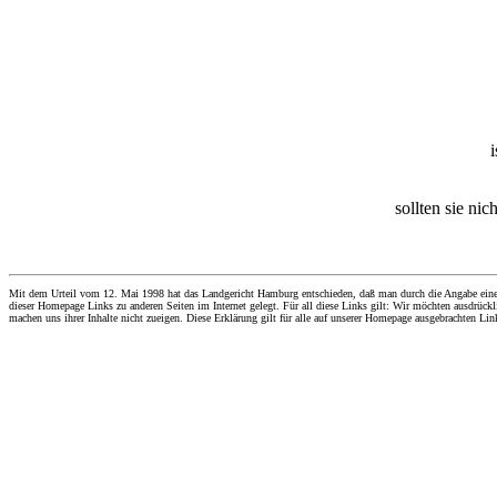
i
sollten sie ni
Mit dem Urteil vom 12. Mai 1998 hat das Landgericht Hamburg entschieden, daß man durch die Angabe eines Li
dieser Homepage Links zu anderen Seiten im Internet gelegt. Für all diese Links gilt: Wir möchten ausdrückli
machen uns ihrer Inhalte nicht zueigen. Diese Erklärung gilt für alle auf unserer Homepage ausgebrachten Lin