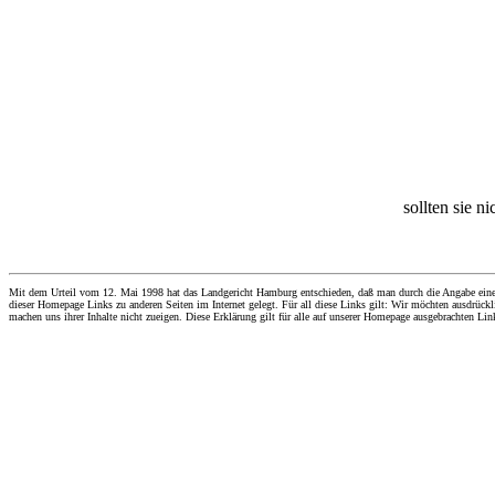
sollten sie n
Mit dem Urteil vom 12. Mai 1998 hat das Landgericht Hamburg entschieden, daß man durch die Angabe eines Li
dieser Homepage Links zu anderen Seiten im Internet gelegt. Für all diese Links gilt: Wir möchten ausdrückli
machen uns ihrer Inhalte nicht zueigen. Diese Erklärung gilt für alle auf unserer Homepage ausgebrachten Lin