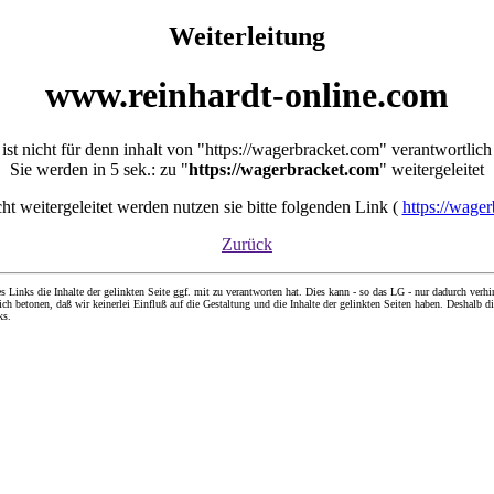
Weiterleitung
www.reinhardt-online.com
ist nicht für denn inhalt von "https://wagerbracket.com" verantwortlich
Sie werden in 5 sek.: zu "
https://wagerbracket.com
" weitergeleitet
icht weitergeleitet werden nutzen sie bitte folgenden Link (
https://wage
Zurück
nks die Inhalte der gelinkten Seite ggf. mit zu verantworten hat. Dies kann - so das LG - nur dadurch verhin
ch betonen, daß wir keinerlei Einfluß auf die Gestaltung und die Inhalte der gelinkten Seiten haben. Deshalb di
ks.