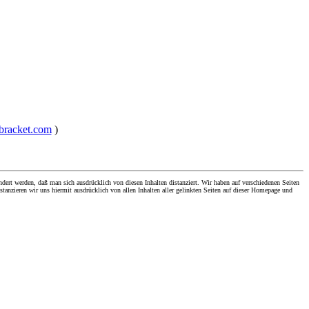
rbracket.com
)
dert werden, daß man sich ausdrücklich von diesen Inhalten distanziert. Wir haben auf verschiedenen Seiten
stanzieren wir uns hiermit ausdrücklich von allen Inhalten aller gelinkten Seiten auf dieser Homepage und