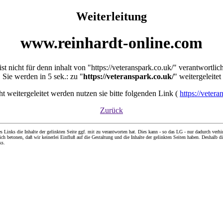
Weiterleitung
www.reinhardt-online.com
ist nicht für denn inhalt von "https://veteranspark.co.uk/" verantwortlic
Sie werden in 5 sek.: zu "
https://veteranspark.co.uk/
" weitergeleitet
cht weitergeleitet werden nutzen sie bitte folgenden Link (
https://vetera
Zurück
nks die Inhalte der gelinkten Seite ggf. mit zu verantworten hat. Dies kann - so das LG - nur dadurch verhin
ch betonen, daß wir keinerlei Einfluß auf die Gestaltung und die Inhalte der gelinkten Seiten haben. Deshalb di
ks.