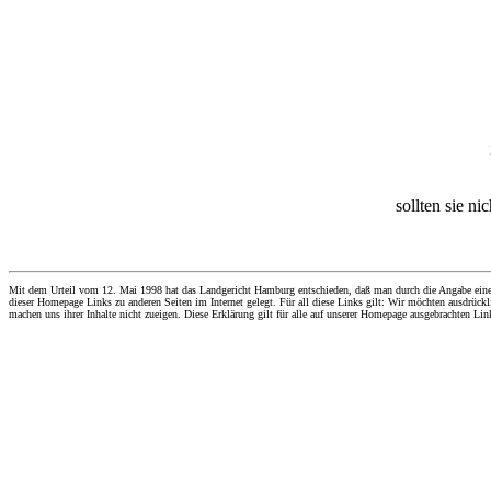
sollten sie ni
Mit dem Urteil vom 12. Mai 1998 hat das Landgericht Hamburg entschieden, daß man durch die Angabe eines Li
dieser Homepage Links zu anderen Seiten im Internet gelegt. Für all diese Links gilt: Wir möchten ausdrückli
machen uns ihrer Inhalte nicht zueigen. Diese Erklärung gilt für alle auf unserer Homepage ausgebrachten Lin