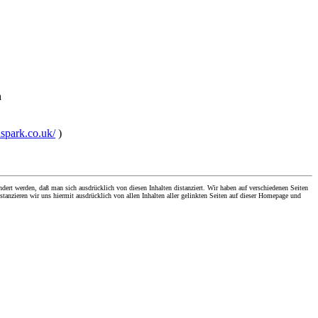
h
nspark.co.uk/
)
dert werden, daß man sich ausdrücklich von diesen Inhalten distanziert. Wir haben auf verschiedenen Seiten
stanzieren wir uns hiermit ausdrücklich von allen Inhalten aller gelinkten Seiten auf dieser Homepage und