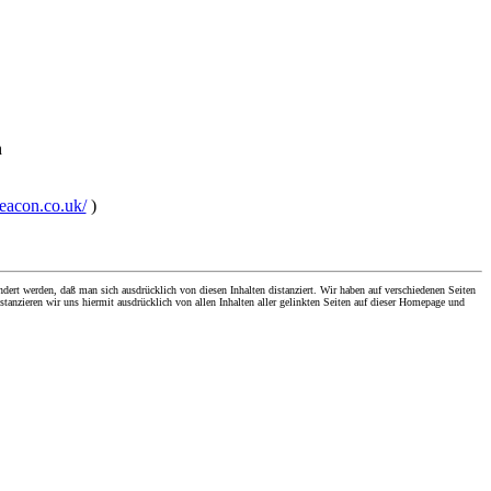
h
beacon.co.uk/
)
dert werden, daß man sich ausdrücklich von diesen Inhalten distanziert. Wir haben auf verschiedenen Seiten
stanzieren wir uns hiermit ausdrücklich von allen Inhalten aller gelinkten Seiten auf dieser Homepage und