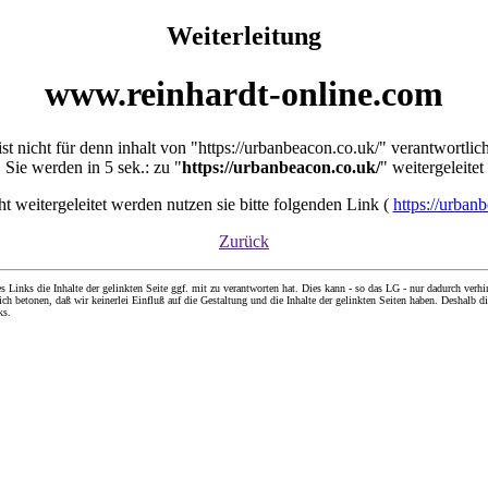
Weiterleitung
www.reinhardt-online.com
ist nicht für denn inhalt von "https://urbanbeacon.co.uk/" verantwortlic
Sie werden in 5 sek.: zu "
https://urbanbeacon.co.uk/
" weitergeleitet
cht weitergeleitet werden nutzen sie bitte folgenden Link (
https://urban
Zurück
nks die Inhalte der gelinkten Seite ggf. mit zu verantworten hat. Dies kann - so das LG - nur dadurch verhin
ch betonen, daß wir keinerlei Einfluß auf die Gestaltung und die Inhalte der gelinkten Seiten haben. Deshalb di
ks.