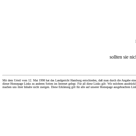
sollten sie ni
Mit dem Urteil vom 12. Mai 1998 hat das Landgericht Hamburg entschieden, daß man durch die Angabe eines Li
dieser Homepage Links zu anderen Seiten im Internet gelegt. Für all diese Links gilt: Wir möchten ausdrückli
machen uns ihrer Inhalte nicht zueigen. Diese Erklärung gilt für alle auf unserer Homepage ausgebrachten Lin