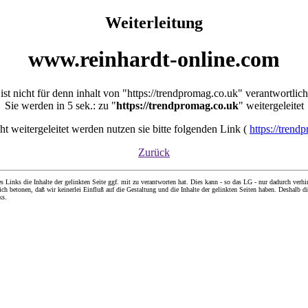
Weiterleitung
www.reinhardt-online.com
ist nicht für denn inhalt von "https://trendpromag.co.uk" verantwortlich
Sie werden in 5 sek.: zu "
https://trendpromag.co.uk
" weitergeleitet
icht weitergeleitet werden nutzen sie bitte folgenden Link (
https://trend
Zurück
nks die Inhalte der gelinkten Seite ggf. mit zu verantworten hat. Dies kann - so das LG - nur dadurch verhin
ch betonen, daß wir keinerlei Einfluß auf die Gestaltung und die Inhalte der gelinkten Seiten haben. Deshalb di
ks.