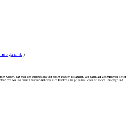
promag.co.uk
)
dert werden, daß man sich ausdrücklich von diesen Inhalten distanziert. Wir haben auf verschiedenen Seiten
stanzieren wir uns hiermit ausdrücklich von allen Inhalten aller gelinkten Seiten auf dieser Homepage und