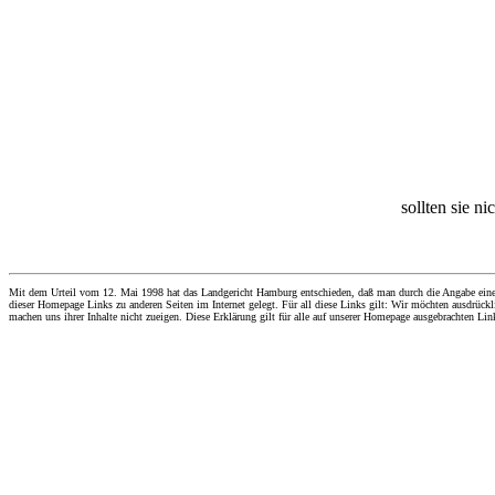
sollten sie n
Mit dem Urteil vom 12. Mai 1998 hat das Landgericht Hamburg entschieden, daß man durch die Angabe eines Li
dieser Homepage Links zu anderen Seiten im Internet gelegt. Für all diese Links gilt: Wir möchten ausdrückli
machen uns ihrer Inhalte nicht zueigen. Diese Erklärung gilt für alle auf unserer Homepage ausgebrachten Lin