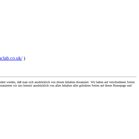
nclab.co.uk/
)
dert werden, daß man sich ausdrücklich von diesen Inhalten distanziert. Wir haben auf verschiedenen Seiten
stanzieren wir uns hiermit ausdrücklich von allen Inhalten aller gelinkten Seiten auf dieser Homepage und