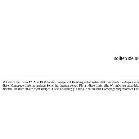
sollten sie n
Mit dem Urteil vom 12. Mai 1998 hat das Landgericht Hamburg entschieden, daß man durch die Angabe eines Li
dieser Homepage Links zu anderen Seiten im Internet gelegt. Für all diese Links gilt: Wir möchten ausdrückli
machen uns ihrer Inhalte nicht zueigen. Diese Erklärung gilt für alle auf unserer Homepage ausgebrachten Lin