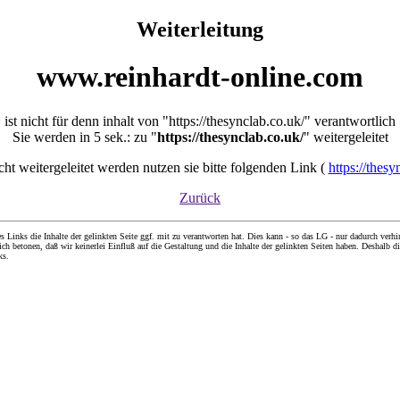
Weiterleitung
www.reinhardt-online.com
ist nicht für denn inhalt von "https://thesynclab.co.uk/" verantwortlich
Sie werden in 5 sek.: zu "
https://thesynclab.co.uk/
" weitergeleitet
icht weitergeleitet werden nutzen sie bitte folgenden Link (
https://thesy
Zurück
nks die Inhalte der gelinkten Seite ggf. mit zu verantworten hat. Dies kann - so das LG - nur dadurch verhin
ch betonen, daß wir keinerlei Einfluß auf die Gestaltung und die Inhalte der gelinkten Seiten haben. Deshalb di
ks.