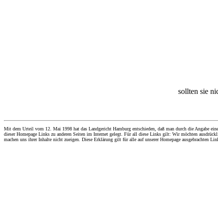
sollten sie n
Mit dem Urteil vom 12. Mai 1998 hat das Landgericht Hamburg entschieden, daß man durch die Angabe eines Li
dieser Homepage Links zu anderen Seiten im Internet gelegt. Für all diese Links gilt: Wir möchten ausdrückli
machen uns ihrer Inhalte nicht zueigen. Diese Erklärung gilt für alle auf unserer Homepage ausgebrachten Lin