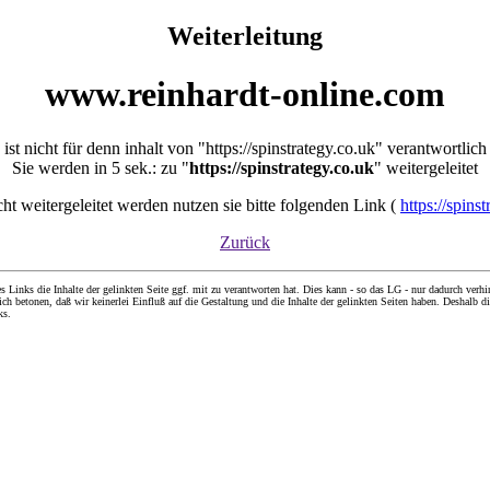
Weiterleitung
www.reinhardt-online.com
ist nicht für denn inhalt von "https://spinstrategy.co.uk" verantwortlich
Sie werden in 5 sek.: zu "
https://spinstrategy.co.uk
" weitergeleitet
icht weitergeleitet werden nutzen sie bitte folgenden Link (
https://spins
Zurück
nks die Inhalte der gelinkten Seite ggf. mit zu verantworten hat. Dies kann - so das LG - nur dadurch verhin
ch betonen, daß wir keinerlei Einfluß auf die Gestaltung und die Inhalte der gelinkten Seiten haben. Deshalb di
ks.