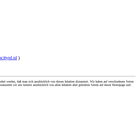
ncitynl.nl
)
dert werden, daß man sich ausdrücklich von diesen Inhalten distanziert. Wir haben auf verschiedenen Seiten
stanzieren wir uns hiermit ausdrücklich von allen Inhalten aller gelinkten Seiten auf dieser Homepage und