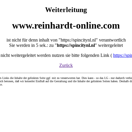
Weiterleitung
www.reinhardt-online.com
ist nicht für denn inhalt von "https://spincitynl.nl" verantwortlich
Sie werden in 5 sek.: zu "
https://spincitynl.nl
" weitergeleitet
e nicht weitergeleitet werden nutzen sie bitte folgenden Link (
https://spi
Zurück
nks die Inhalte der gelinkten Seite ggf. mit zu verantworten hat. Dies kann - so das LG - nur dadurch verhin
ch betonen, daß wir keinerlei Einfluß auf die Gestaltung und die Inhalte der gelinkten Seiten haben. Deshalb di
ks.