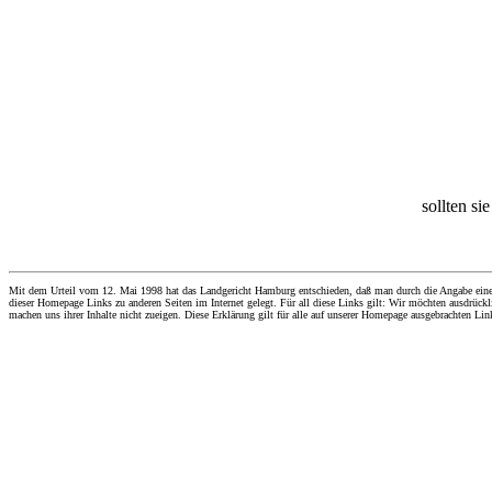
sollten si
Mit dem Urteil vom 12. Mai 1998 hat das Landgericht Hamburg entschieden, daß man durch die Angabe eines Li
dieser Homepage Links zu anderen Seiten im Internet gelegt. Für all diese Links gilt: Wir möchten ausdrückli
machen uns ihrer Inhalte nicht zueigen. Diese Erklärung gilt für alle auf unserer Homepage ausgebrachten Lin