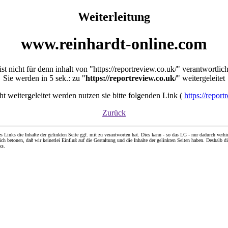
Weiterleitung
www.reinhardt-online.com
ist nicht für denn inhalt von "https://reportreview.co.uk/" verantwortlic
Sie werden in 5 sek.: zu "
https://reportreview.co.uk/
" weitergeleitet
cht weitergeleitet werden nutzen sie bitte folgenden Link (
https://report
Zurück
nks die Inhalte der gelinkten Seite ggf. mit zu verantworten hat. Dies kann - so das LG - nur dadurch verhin
ch betonen, daß wir keinerlei Einfluß auf die Gestaltung und die Inhalte der gelinkten Seiten haben. Deshalb di
ks.