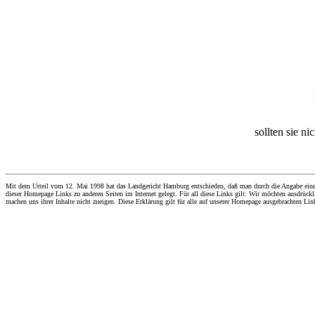
sollten sie ni
Mit dem Urteil vom 12. Mai 1998 hat das Landgericht Hamburg entschieden, daß man durch die Angabe eines Li
dieser Homepage Links zu anderen Seiten im Internet gelegt. Für all diese Links gilt: Wir möchten ausdrückli
machen uns ihrer Inhalte nicht zueigen. Diese Erklärung gilt für alle auf unserer Homepage ausgebrachten Lin