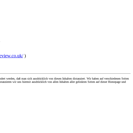
h
review.co.uk/
)
dert werden, daß man sich ausdrücklich von diesen Inhalten distanziert. Wir haben auf verschiedenen Seiten
stanzieren wir uns hiermit ausdrücklich von allen Inhalten aller gelinkten Seiten auf dieser Homepage und