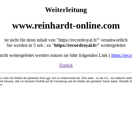
Weiterleitung
www.reinhardt-online.com
ist nicht für denn inhalt von "https://recordroyal.fr/" verantwortlich
Sie werden in 5 sek.: zu "
https://recordroyal.fr/
" weitergeleitet
 nicht weitergeleitet werden nutzen sie bitte folgenden Link (
https://reco
Zurück
nks die Inhalte der gelinkten Seite ggf. mit zu verantworten hat. Dies kann - so das LG - nur dadurch verhin
ch betonen, daß wir keinerlei Einfluß auf die Gestaltung und die Inhalte der gelinkten Seiten haben. Deshalb di
ks.