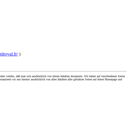
rdroyal.fr/
)
dert werden, daß man sich ausdrücklich von diesen Inhalten distanziert. Wir haben auf verschiedenen Seiten
stanzieren wir uns hiermit ausdrücklich von allen Inhalten aller gelinkten Seiten auf dieser Homepage und