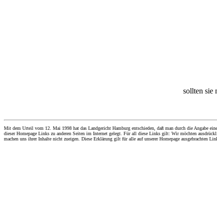
sollten sie
Mit dem Urteil vom 12. Mai 1998 hat das Landgericht Hamburg entschieden, daß man durch die Angabe eines Li
dieser Homepage Links zu anderen Seiten im Internet gelegt. Für all diese Links gilt: Wir möchten ausdrückli
machen uns ihrer Inhalte nicht zueigen. Diese Erklärung gilt für alle auf unserer Homepage ausgebrachten Lin