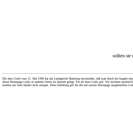
sollten sie
Mit dem Urteil vom 12. Mai 1998 hat das Landgericht Hamburg entschieden, daß man durch die Angabe eines Li
dieser Homepage Links zu anderen Seiten im Internet gelegt. Für all diese Links gilt: Wir möchten ausdrückli
machen uns ihrer Inhalte nicht zueigen. Diese Erklärung gilt für alle auf unserer Homepage ausgebrachten Lin