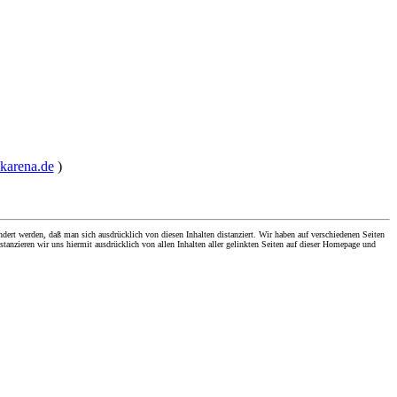
ckarena.de
)
dert werden, daß man sich ausdrücklich von diesen Inhalten distanziert. Wir haben auf verschiedenen Seiten
stanzieren wir uns hiermit ausdrücklich von allen Inhalten aller gelinkten Seiten auf dieser Homepage und