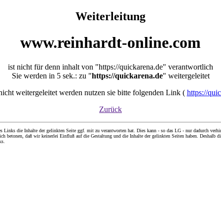
Weiterleitung
www.reinhardt-online.com
ist nicht für denn inhalt von "https://quickarena.de" verantwortlich
Sie werden in 5 sek.: zu "
https://quickarena.de
" weitergeleitet
 nicht weitergeleitet werden nutzen sie bitte folgenden Link (
https://qui
Zurück
nks die Inhalte der gelinkten Seite ggf. mit zu verantworten hat. Dies kann - so das LG - nur dadurch verhin
ch betonen, daß wir keinerlei Einfluß auf die Gestaltung und die Inhalte der gelinkten Seiten haben. Deshalb di
ks.