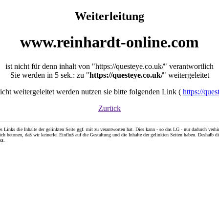
Weiterleitung
www.reinhardt-online.com
ist nicht für denn inhalt von "https://questeye.co.uk/" verantwortlich
Sie werden in 5 sek.: zu "
https://questeye.co.uk/
" weitergeleitet
nicht weitergeleitet werden nutzen sie bitte folgenden Link (
https://ques
Zurück
nks die Inhalte der gelinkten Seite ggf. mit zu verantworten hat. Dies kann - so das LG - nur dadurch verhin
ch betonen, daß wir keinerlei Einfluß auf die Gestaltung und die Inhalte der gelinkten Seiten haben. Deshalb di
ks.