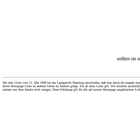
sollten sie 
Mit dem Urteil vom 12. Mai 1998 hat das Landgericht Hamburg entschieden, daß man durch die Angabe eines Li
dieser Homepage Links zu anderen Seiten im Internet gelegt. Für all diese Links gilt: Wir möchten ausdrückli
machen uns ihrer Inhalte nicht zueigen. Diese Erklärung gilt für alle auf unserer Homepage ausgebrachten Lin