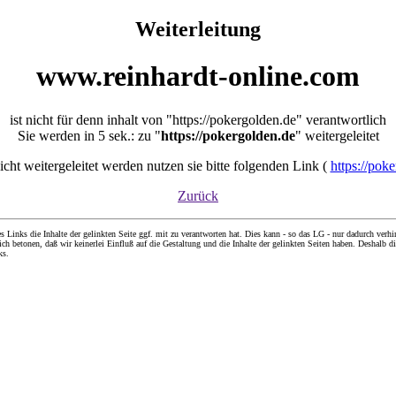
Weiterleitung
www.reinhardt-online.com
ist nicht für denn inhalt von "https://pokergolden.de" verantwortlich
Sie werden in 5 sek.: zu "
https://pokergolden.de
" weitergeleitet
nicht weitergeleitet werden nutzen sie bitte folgenden Link (
https://pok
Zurück
nks die Inhalte der gelinkten Seite ggf. mit zu verantworten hat. Dies kann - so das LG - nur dadurch verhin
ch betonen, daß wir keinerlei Einfluß auf die Gestaltung und die Inhalte der gelinkten Seiten haben. Deshalb di
ks.