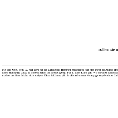
sollten sie 
Mit dem Urteil vom 12. Mai 1998 hat das Landgericht Hamburg entschieden, daß man durch die Angabe eines Li
dieser Homepage Links zu anderen Seiten im Internet gelegt. Für all diese Links gilt: Wir möchten ausdrückli
machen uns ihrer Inhalte nicht zueigen. Diese Erklärung gilt für alle auf unserer Homepage ausgebrachten Lin