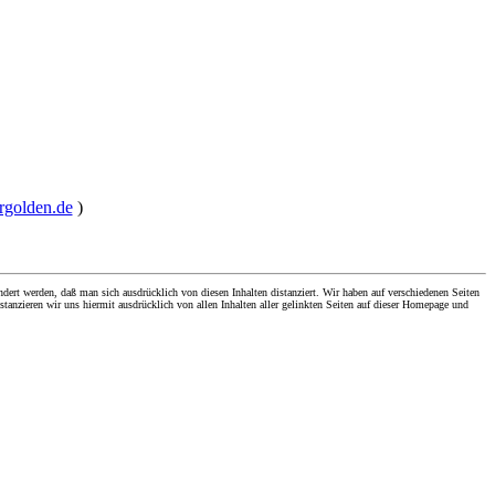
ergolden.de
)
dert werden, daß man sich ausdrücklich von diesen Inhalten distanziert. Wir haben auf verschiedenen Seiten
stanzieren wir uns hiermit ausdrücklich von allen Inhalten aller gelinkten Seiten auf dieser Homepage und