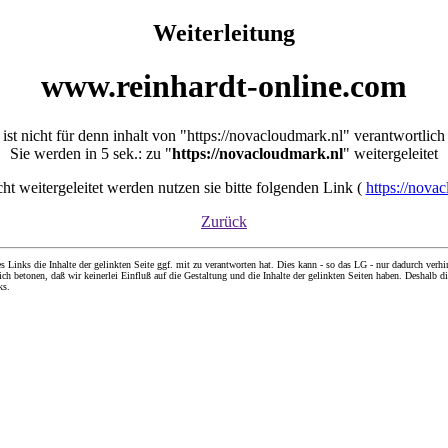
Weiterleitung
www.reinhardt-online.com
ist nicht für denn inhalt von "https://novacloudmark.nl" verantwortlich
Sie werden in 5 sek.: zu "
https://novacloudmark.nl
" weitergeleitet
icht weitergeleitet werden nutzen sie bitte folgenden Link (
https://nova
Zurück
nks die Inhalte der gelinkten Seite ggf. mit zu verantworten hat. Dies kann - so das LG - nur dadurch verhin
ch betonen, daß wir keinerlei Einfluß auf die Gestaltung und die Inhalte der gelinkten Seiten haben. Deshalb di
ks.