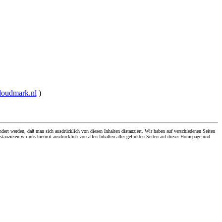
cloudmark.nl
)
dert werden, daß man sich ausdrücklich von diesen Inhalten distanziert. Wir haben auf verschiedenen Seiten
stanzieren wir uns hiermit ausdrücklich von allen Inhalten aller gelinkten Seiten auf dieser Homepage und