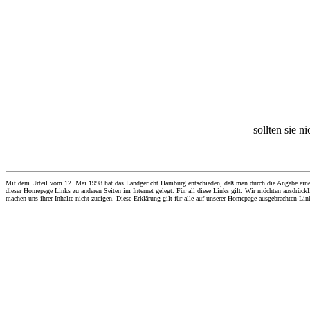
sollten sie n
Mit dem Urteil vom 12. Mai 1998 hat das Landgericht Hamburg entschieden, daß man durch die Angabe eines Li
dieser Homepage Links zu anderen Seiten im Internet gelegt. Für all diese Links gilt: Wir möchten ausdrückli
machen uns ihrer Inhalte nicht zueigen. Diese Erklärung gilt für alle auf unserer Homepage ausgebrachten Lin