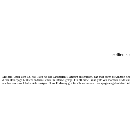
sollten s
Mit dem Urteil vom 12. Mai 1998 hat das Landgericht Hamburg entschieden, daß man durch die Angabe eines Li
dieser Homepage Links zu anderen Seiten im Internet gelegt. Für all diese Links gilt: Wir möchten ausdrückli
machen uns ihrer Inhalte nicht zueigen. Diese Erklärung gilt für alle auf unserer Homepage ausgebrachten Lin