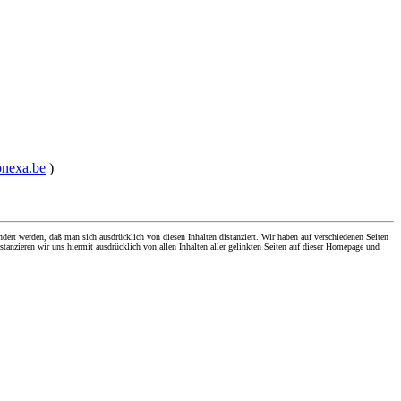
onexa.be
)
dert werden, daß man sich ausdrücklich von diesen Inhalten distanziert. Wir haben auf verschiedenen Seiten
stanzieren wir uns hiermit ausdrücklich von allen Inhalten aller gelinkten Seiten auf dieser Homepage und