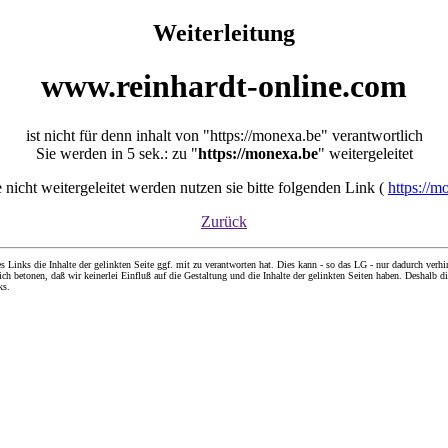
Weiterleitung
www.reinhardt-online.com
ist nicht für denn inhalt von "https://monexa.be" verantwortlich
Sie werden in 5 sek.: zu "
https://monexa.be
" weitergeleitet
ie nicht weitergeleitet werden nutzen sie bitte folgenden Link (
https://m
Zurück
nks die Inhalte der gelinkten Seite ggf. mit zu verantworten hat. Dies kann - so das LG - nur dadurch verhin
ch betonen, daß wir keinerlei Einfluß auf die Gestaltung und die Inhalte der gelinkten Seiten haben. Deshalb di
ks.