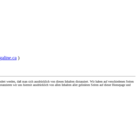
galine.ca
)
dert werden, daß man sich ausdrücklich von diesen Inhalten distanziert. Wir haben auf verschiedenen Seiten
stanzieren wir uns hiermit ausdrücklich von allen Inhalten aller gelinkten Seiten auf dieser Homepage und