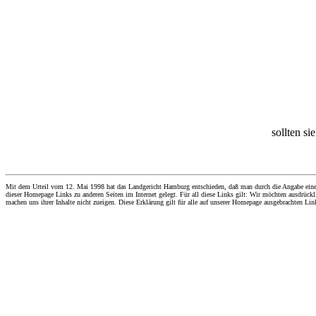
sollten si
Mit dem Urteil vom 12. Mai 1998 hat das Landgericht Hamburg entschieden, daß man durch die Angabe eines Li
dieser Homepage Links zu anderen Seiten im Internet gelegt. Für all diese Links gilt: Wir möchten ausdrückli
machen uns ihrer Inhalte nicht zueigen. Diese Erklärung gilt für alle auf unserer Homepage ausgebrachten Lin