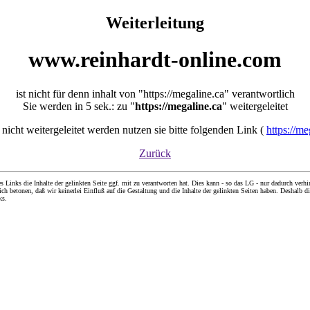
Weiterleitung
www.reinhardt-online.com
ist nicht für denn inhalt von "https://megaline.ca" verantwortlich
Sie werden in 5 sek.: zu "
https://megaline.ca
" weitergeleitet
e nicht weitergeleitet werden nutzen sie bitte folgenden Link (
https://me
Zurück
nks die Inhalte der gelinkten Seite ggf. mit zu verantworten hat. Dies kann - so das LG - nur dadurch verhin
ch betonen, daß wir keinerlei Einfluß auf die Gestaltung und die Inhalte der gelinkten Seiten haben. Deshalb di
ks.