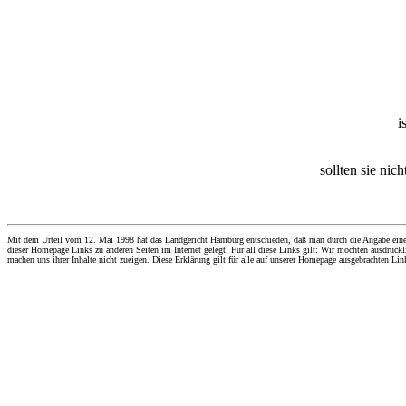
i
sollten sie nic
Mit dem Urteil vom 12. Mai 1998 hat das Landgericht Hamburg entschieden, daß man durch die Angabe eines Li
dieser Homepage Links zu anderen Seiten im Internet gelegt. Für all diese Links gilt: Wir möchten ausdrückli
machen uns ihrer Inhalte nicht zueigen. Diese Erklärung gilt für alle auf unserer Homepage ausgebrachten Lin