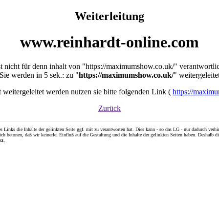
Weiterleitung
www.reinhardt-online.com
st nicht für denn inhalt von "https://maximumshow.co.uk/" verantwortli
Sie werden in 5 sek.: zu "
https://maximumshow.co.uk/
" weitergeleite
ht weitergeleitet werden nutzen sie bitte folgenden Link (
https://maxim
Zurück
nks die Inhalte der gelinkten Seite ggf. mit zu verantworten hat. Dies kann - so das LG - nur dadurch verhin
ch betonen, daß wir keinerlei Einfluß auf die Gestaltung und die Inhalte der gelinkten Seiten haben. Deshalb di
ks.