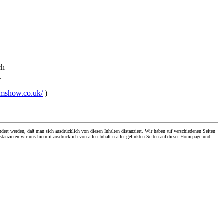
ch
t
umshow.co.uk/
)
dert werden, daß man sich ausdrücklich von diesen Inhalten distanziert. Wir haben auf verschiedenen Seiten
stanzieren wir uns hiermit ausdrücklich von allen Inhalten aller gelinkten Seiten auf dieser Homepage und