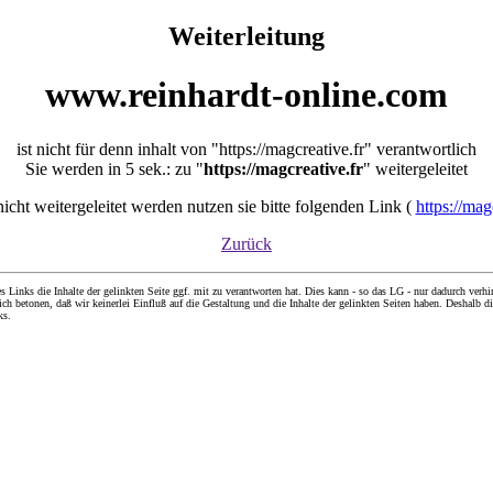
Weiterleitung
www.reinhardt-online.com
ist nicht für denn inhalt von "https://magcreative.fr" verantwortlich
Sie werden in 5 sek.: zu "
https://magcreative.fr
" weitergeleitet
 nicht weitergeleitet werden nutzen sie bitte folgenden Link (
https://mag
Zurück
nks die Inhalte der gelinkten Seite ggf. mit zu verantworten hat. Dies kann - so das LG - nur dadurch verhin
ch betonen, daß wir keinerlei Einfluß auf die Gestaltung und die Inhalte der gelinkten Seiten haben. Deshalb di
ks.