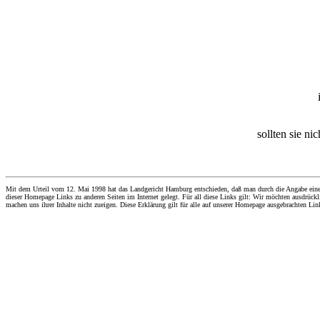
sollten sie ni
Mit dem Urteil vom 12. Mai 1998 hat das Landgericht Hamburg entschieden, daß man durch die Angabe eines Li
dieser Homepage Links zu anderen Seiten im Internet gelegt. Für all diese Links gilt: Wir möchten ausdrückli
machen uns ihrer Inhalte nicht zueigen. Diese Erklärung gilt für alle auf unserer Homepage ausgebrachten Lin