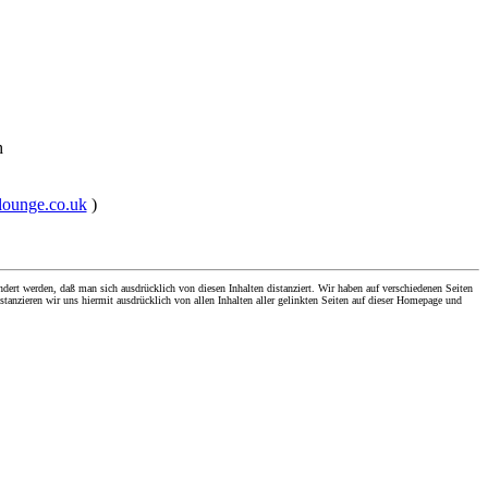
h
alounge.co.uk
)
dert werden, daß man sich ausdrücklich von diesen Inhalten distanziert. Wir haben auf verschiedenen Seiten
stanzieren wir uns hiermit ausdrücklich von allen Inhalten aller gelinkten Seiten auf dieser Homepage und