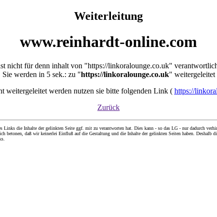
Weiterleitung
www.reinhardt-online.com
ist nicht für denn inhalt von "https://linkoralounge.co.uk" verantwortlic
Sie werden in 5 sek.: zu "
https://linkoralounge.co.uk
" weitergeleitet
cht weitergeleitet werden nutzen sie bitte folgenden Link (
https://linkor
Zurück
nks die Inhalte der gelinkten Seite ggf. mit zu verantworten hat. Dies kann - so das LG - nur dadurch verhin
ch betonen, daß wir keinerlei Einfluß auf die Gestaltung und die Inhalte der gelinkten Seiten haben. Deshalb di
ks.