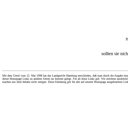
i
sollten sie nic
Mit dem Urteil vom 12. Mai 1998 hat das Landgericht Hamburg entschieden, daß man durch die Angabe eines Li
dieser Homepage Links zu anderen Seiten im Internet gelegt. Für all diese Links gilt: Wir möchten ausdrückli
machen uns ihrer Inhalte nicht zueigen. Diese Erklärung gilt für alle auf unserer Homepage ausgebrachten Lin