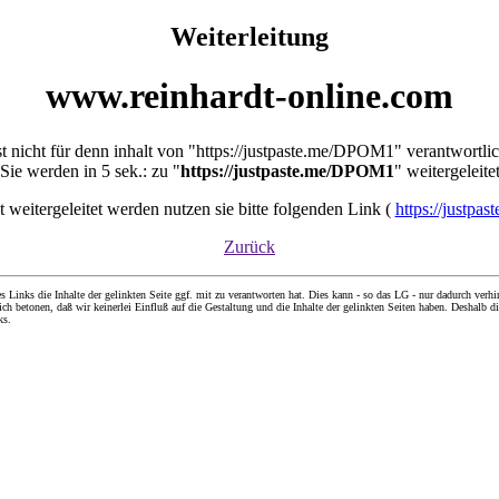
Weiterleitung
www.reinhardt-online.com
st nicht für denn inhalt von "https://justpaste.me/DPOM1" verantwortli
Sie werden in 5 sek.: zu "
https://justpaste.me/DPOM1
" weitergeleite
ht weitergeleitet werden nutzen sie bitte folgenden Link (
https://justp
Zurück
nks die Inhalte der gelinkten Seite ggf. mit zu verantworten hat. Dies kann - so das LG - nur dadurch verhin
ch betonen, daß wir keinerlei Einfluß auf die Gestaltung und die Inhalte der gelinkten Seiten haben. Deshalb di
ks.