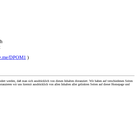
ch
t
aste.me/DPOM1
)
dert werden, daß man sich ausdrücklich von diesen Inhalten distanziert. Wir haben auf verschiedenen Seiten
stanzieren wir uns hiermit ausdrücklich von allen Inhalten aller gelinkten Seiten auf dieser Homepage und