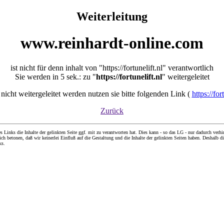
Weiterleitung
www.reinhardt-online.com
ist nicht für denn inhalt von "https://fortunelift.nl" verantwortlich
Sie werden in 5 sek.: zu "
https://fortunelift.nl
" weitergeleitet
e nicht weitergeleitet werden nutzen sie bitte folgenden Link (
https://for
Zurück
nks die Inhalte der gelinkten Seite ggf. mit zu verantworten hat. Dies kann - so das LG - nur dadurch verhin
ch betonen, daß wir keinerlei Einfluß auf die Gestaltung und die Inhalte der gelinkten Seiten haben. Deshalb di
ks.