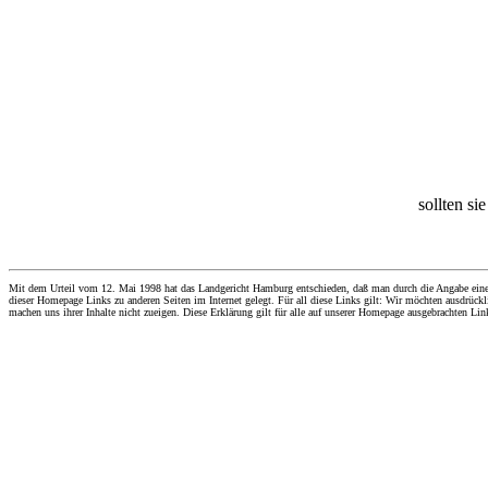
sollten si
Mit dem Urteil vom 12. Mai 1998 hat das Landgericht Hamburg entschieden, daß man durch die Angabe eines Li
dieser Homepage Links zu anderen Seiten im Internet gelegt. Für all diese Links gilt: Wir möchten ausdrückli
machen uns ihrer Inhalte nicht zueigen. Diese Erklärung gilt für alle auf unserer Homepage ausgebrachten Lin