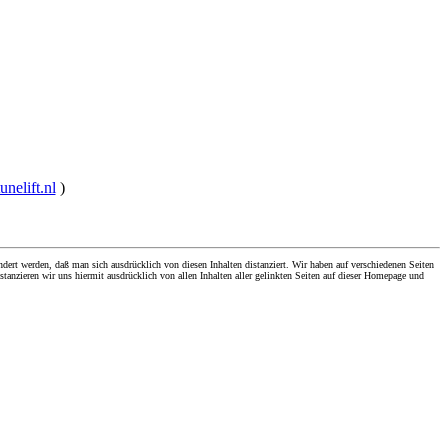
tunelift.nl
)
dert werden, daß man sich ausdrücklich von diesen Inhalten distanziert. Wir haben auf verschiedenen Seiten
stanzieren wir uns hiermit ausdrücklich von allen Inhalten aller gelinkten Seiten auf dieser Homepage und