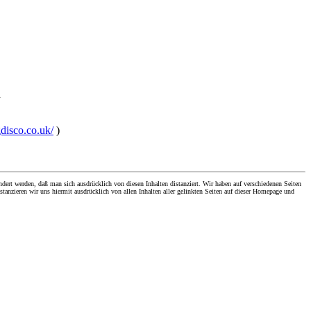
h
gdisco.co.uk/
)
dert werden, daß man sich ausdrücklich von diesen Inhalten distanziert. Wir haben auf verschiedenen Seiten
stanzieren wir uns hiermit ausdrücklich von allen Inhalten aller gelinkten Seiten auf dieser Homepage und