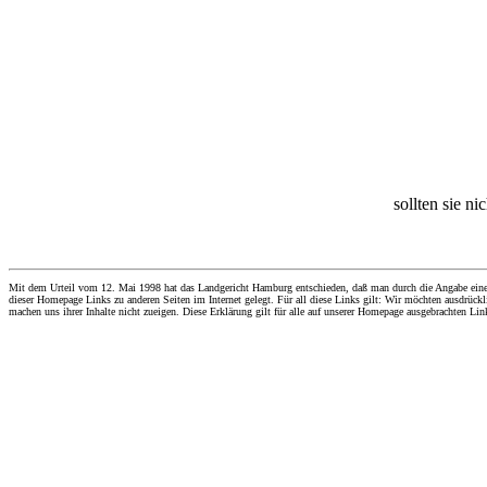
sollten sie ni
Mit dem Urteil vom 12. Mai 1998 hat das Landgericht Hamburg entschieden, daß man durch die Angabe eines Li
dieser Homepage Links zu anderen Seiten im Internet gelegt. Für all diese Links gilt: Wir möchten ausdrückli
machen uns ihrer Inhalte nicht zueigen. Diese Erklärung gilt für alle auf unserer Homepage ausgebrachten Lin