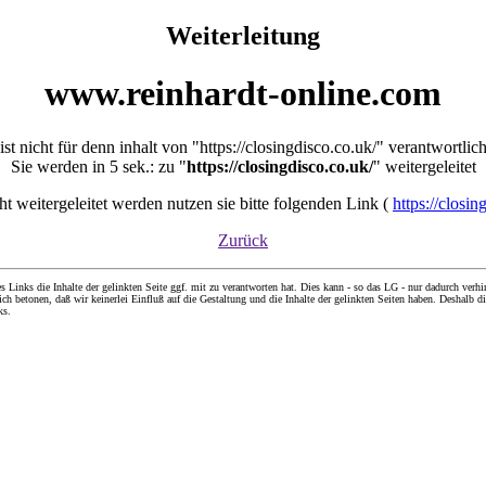
Weiterleitung
www.reinhardt-online.com
ist nicht für denn inhalt von "https://closingdisco.co.uk/" verantwortlic
Sie werden in 5 sek.: zu "
https://closingdisco.co.uk/
" weitergeleitet
cht weitergeleitet werden nutzen sie bitte folgenden Link (
https://closin
Zurück
nks die Inhalte der gelinkten Seite ggf. mit zu verantworten hat. Dies kann - so das LG - nur dadurch verhin
ch betonen, daß wir keinerlei Einfluß auf die Gestaltung und die Inhalte der gelinkten Seiten haben. Deshalb di
ks.