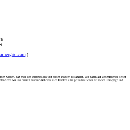
ch
et
cornergrid.com
)
dert werden, daß man sich ausdrücklich von diesen Inhalten distanziert. Wir haben auf verschiedenen Seiten
stanzieren wir uns hiermit ausdrücklich von allen Inhalten aller gelinkten Seiten auf dieser Homepage und