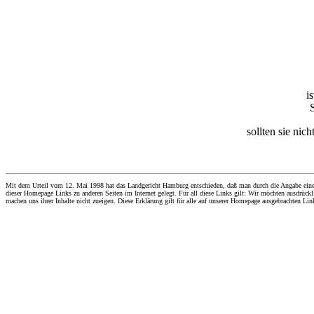
i
S
sollten sie nic
Mit dem Urteil vom 12. Mai 1998 hat das Landgericht Hamburg entschieden, daß man durch die Angabe eines Li
dieser Homepage Links zu anderen Seiten im Internet gelegt. Für all diese Links gilt: Wir möchten ausdrückli
machen uns ihrer Inhalte nicht zueigen. Diese Erklärung gilt für alle auf unserer Homepage ausgebrachten Lin