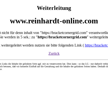
Weiterleitung
www.reinhardt-online.com
st nicht für denn inhalt von "https://bracketcornergrid.com" verantwortli
ie werden in 5 sek.: zu "
https://bracketcornergrid.com
" weitergeleit
ht weitergeleitet werden nutzen sie bitte folgenden Link (
https://bracket
Zurück
nks die Inhalte der gelinkten Seite ggf. mit zu verantworten hat. Dies kann - so das LG - nur dadurch verhin
ch betonen, daß wir keinerlei Einfluß auf die Gestaltung und die Inhalte der gelinkten Seiten haben. Deshalb di
ks.