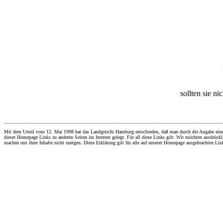
sollten sie ni
Mit dem Urteil vom 12. Mai 1998 hat das Landgericht Hamburg entschieden, daß man durch die Angabe eines Li
dieser Homepage Links zu anderen Seiten im Internet gelegt. Für all diese Links gilt: Wir möchten ausdrückli
machen uns ihrer Inhalte nicht zueigen. Diese Erklärung gilt für alle auf unserer Homepage ausgebrachten Lin