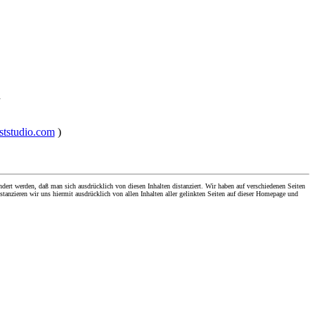
h
eststudio.com
)
dert werden, daß man sich ausdrücklich von diesen Inhalten distanziert. Wir haben auf verschiedenen Seiten
stanzieren wir uns hiermit ausdrücklich von allen Inhalten aller gelinkten Seiten auf dieser Homepage und