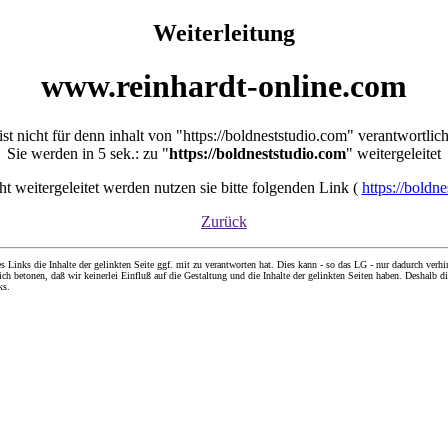
Weiterleitung
www.reinhardt-online.com
ist nicht für denn inhalt von "https://boldneststudio.com" verantwortlic
Sie werden in 5 sek.: zu "
https://boldneststudio.com
" weitergeleitet
cht weitergeleitet werden nutzen sie bitte folgenden Link (
https://boldn
Zurück
nks die Inhalte der gelinkten Seite ggf. mit zu verantworten hat. Dies kann - so das LG - nur dadurch verhin
ch betonen, daß wir keinerlei Einfluß auf die Gestaltung und die Inhalte der gelinkten Seiten haben. Deshalb di
ks.