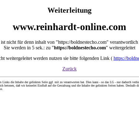
Weiterleitung
www.reinhardt-online.com
ist nicht für denn inhalt von "https://boldnestecho.com" verantwortlich
Sie werden in 5 sek.: zu "
https://boldnestecho.com
" weitergeleitet
icht weitergeleitet werden nutzen sie bitte folgenden Link (
https://bold
Zurück
nks die Inhalte der gelinkten Seite ggf. mit zu verantworten hat. Dies kann - so das LG - nur dadurch verhin
ch betonen, daß wir keinerlei Einfluß auf die Gestaltung und die Inhalte der gelinkten Seiten haben. Deshalb di
ks.