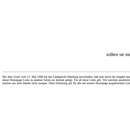
sollten sie n
Mit dem Urteil vom 12. Mai 1998 hat das Landgericht Hamburg entschieden, daß man durch die Angabe eines Li
dieser Homepage Links zu anderen Seiten im Internet gelegt. Für all diese Links gilt: Wir möchten ausdrückli
machen uns ihrer Inhalte nicht zueigen. Diese Erklärung gilt für alle auf unserer Homepage ausgebrachten Lin