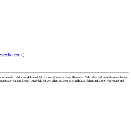
nestecho.com
)
dert werden, daß man sich ausdrücklich von diesen Inhalten distanziert. Wir haben auf verschiedenen Seiten
stanzieren wir uns hiermit ausdrücklich von allen Inhalten aller gelinkten Seiten auf dieser Homepage und