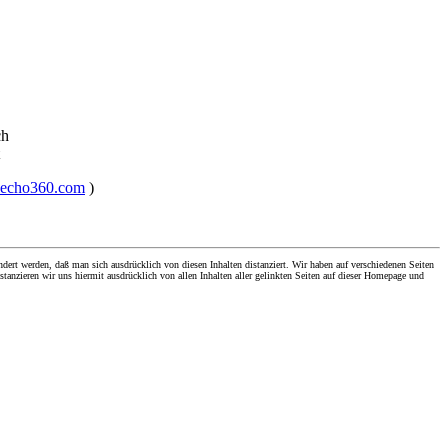
ch
ailecho360.com
)
dert werden, daß man sich ausdrücklich von diesen Inhalten distanziert. Wir haben auf verschiedenen Seiten
stanzieren wir uns hiermit ausdrücklich von allen Inhalten aller gelinkten Seiten auf dieser Homepage und