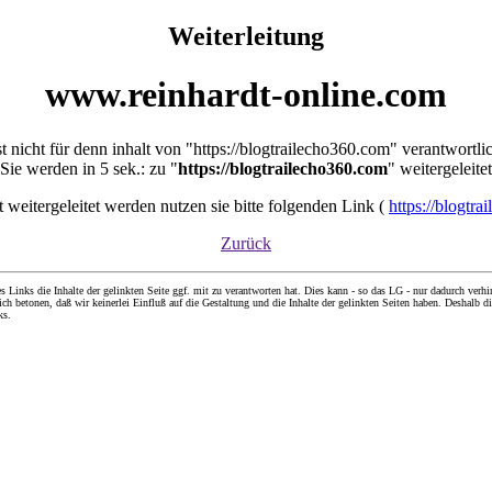
Weiterleitung
www.reinhardt-online.com
st nicht für denn inhalt von "https://blogtrailecho360.com" verantwortli
Sie werden in 5 sek.: zu "
https://blogtrailecho360.com
" weitergeleitet
ht weitergeleitet werden nutzen sie bitte folgenden Link (
https://blogtr
Zurück
nks die Inhalte der gelinkten Seite ggf. mit zu verantworten hat. Dies kann - so das LG - nur dadurch verhin
ch betonen, daß wir keinerlei Einfluß auf die Gestaltung und die Inhalte der gelinkten Seiten haben. Deshalb di
ks.