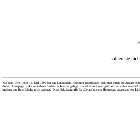
i
sollten sie nic
Mit dem Urteil vom 12. Mai 1998 hat das Landgericht Hamburg entschieden, daß man durch die Angabe eines Li
dieser Homepage Links zu anderen Seiten im Internet gelegt. Für all diese Links gilt: Wir möchten ausdrückli
machen uns ihrer Inhalte nicht zueigen. Diese Erklärung gilt für alle auf unserer Homepage ausgebrachten Lin