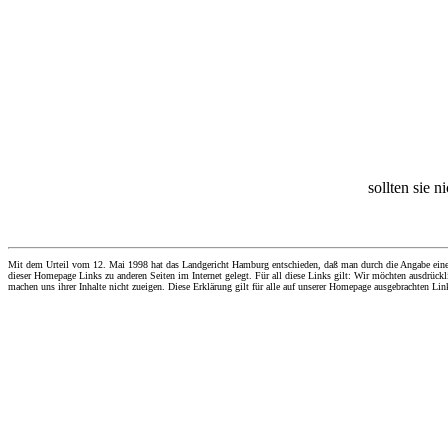
sollten sie n
Mit dem Urteil vom 12. Mai 1998 hat das Landgericht Hamburg entschieden, daß man durch die Angabe eines Li
dieser Homepage Links zu anderen Seiten im Internet gelegt. Für all diese Links gilt: Wir möchten ausdrückli
machen uns ihrer Inhalte nicht zueigen. Diese Erklärung gilt für alle auf unserer Homepage ausgebrachten Lin