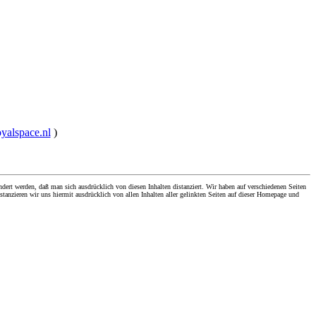
oyalspace.nl
)
dert werden, daß man sich ausdrücklich von diesen Inhalten distanziert. Wir haben auf verschiedenen Seiten
stanzieren wir uns hiermit ausdrücklich von allen Inhalten aller gelinkten Seiten auf dieser Homepage und