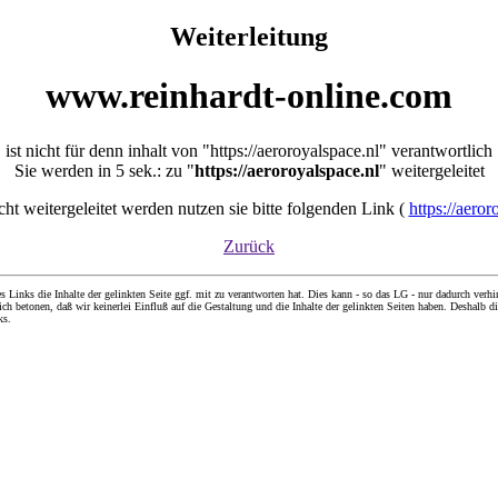
Weiterleitung
www.reinhardt-online.com
ist nicht für denn inhalt von "https://aeroroyalspace.nl" verantwortlich
Sie werden in 5 sek.: zu "
https://aeroroyalspace.nl
" weitergeleitet
icht weitergeleitet werden nutzen sie bitte folgenden Link (
https://aeror
Zurück
nks die Inhalte der gelinkten Seite ggf. mit zu verantworten hat. Dies kann - so das LG - nur dadurch verhin
ch betonen, daß wir keinerlei Einfluß auf die Gestaltung und die Inhalte der gelinkten Seiten haben. Deshalb di
ks.