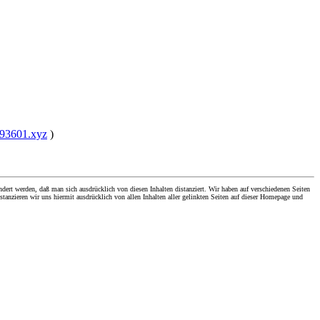
993601.xyz
)
dert werden, daß man sich ausdrücklich von diesen Inhalten distanziert. Wir haben auf verschiedenen Seiten
stanzieren wir uns hiermit ausdrücklich von allen Inhalten aller gelinkten Seiten auf dieser Homepage und