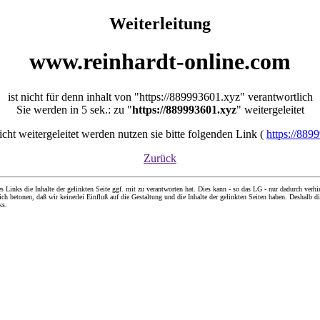
Weiterleitung
www.reinhardt-online.com
ist nicht für denn inhalt von "https://889993601.xyz" verantwortlich
Sie werden in 5 sek.: zu "
https://889993601.xyz
" weitergeleitet
nicht weitergeleitet werden nutzen sie bitte folgenden Link (
https://889
Zurück
nks die Inhalte der gelinkten Seite ggf. mit zu verantworten hat. Dies kann - so das LG - nur dadurch verhin
ch betonen, daß wir keinerlei Einfluß auf die Gestaltung und die Inhalte der gelinkten Seiten haben. Deshalb di
ks.