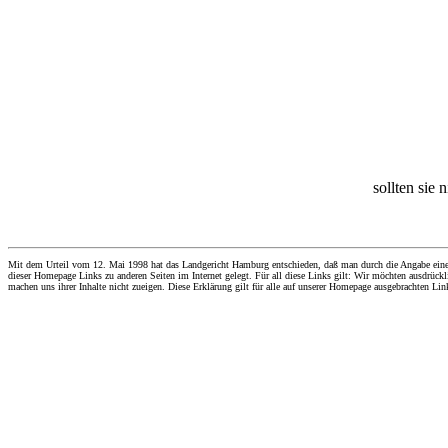
sollten sie 
Mit dem Urteil vom 12. Mai 1998 hat das Landgericht Hamburg entschieden, daß man durch die Angabe eines Li
dieser Homepage Links zu anderen Seiten im Internet gelegt. Für all diese Links gilt: Wir möchten ausdrückli
machen uns ihrer Inhalte nicht zueigen. Diese Erklärung gilt für alle auf unserer Homepage ausgebrachten Lin