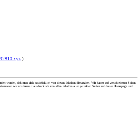
992810.xyz
)
dert werden, daß man sich ausdrücklich von diesen Inhalten distanziert. Wir haben auf verschiedenen Seiten
stanzieren wir uns hiermit ausdrücklich von allen Inhalten aller gelinkten Seiten auf dieser Homepage und