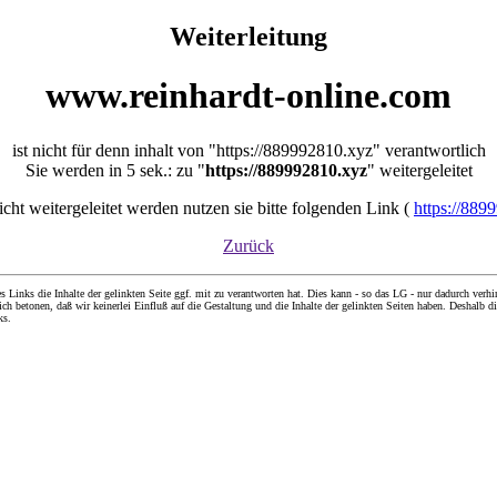
Weiterleitung
www.reinhardt-online.com
ist nicht für denn inhalt von "https://889992810.xyz" verantwortlich
Sie werden in 5 sek.: zu "
https://889992810.xyz
" weitergeleitet
nicht weitergeleitet werden nutzen sie bitte folgenden Link (
https://889
Zurück
nks die Inhalte der gelinkten Seite ggf. mit zu verantworten hat. Dies kann - so das LG - nur dadurch verhin
ch betonen, daß wir keinerlei Einfluß auf die Gestaltung und die Inhalte der gelinkten Seiten haben. Deshalb di
ks.