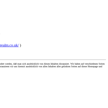
h
nrealm.co.uk/
)
dert werden, daß man sich ausdrücklich von diesen Inhalten distanziert. Wir haben auf verschiedenen Seiten
stanzieren wir uns hiermit ausdrücklich von allen Inhalten aller gelinkten Seiten auf dieser Homepage und