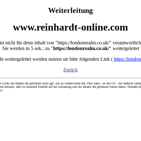
Weiterleitung
www.reinhardt-online.com
ist nicht für denn inhalt von "https://londonrealm.co.uk/" verantwortlic
Sie werden in 5 sek.: zu "
https://londonrealm.co.uk/
" weitergeleitet
cht weitergeleitet werden nutzen sie bitte folgenden Link (
https://londo
Zurück
nks die Inhalte der gelinkten Seite ggf. mit zu verantworten hat. Dies kann - so das LG - nur dadurch verhin
ch betonen, daß wir keinerlei Einfluß auf die Gestaltung und die Inhalte der gelinkten Seiten haben. Deshalb di
ks.