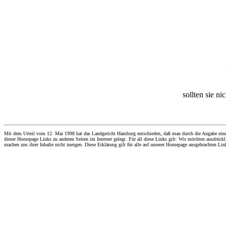
sollten sie ni
Mit dem Urteil vom 12. Mai 1998 hat das Landgericht Hamburg entschieden, daß man durch die Angabe eines Li
dieser Homepage Links zu anderen Seiten im Internet gelegt. Für all diese Links gilt: Wir möchten ausdrückli
machen uns ihrer Inhalte nicht zueigen. Diese Erklärung gilt für alle auf unserer Homepage ausgebrachten Lin