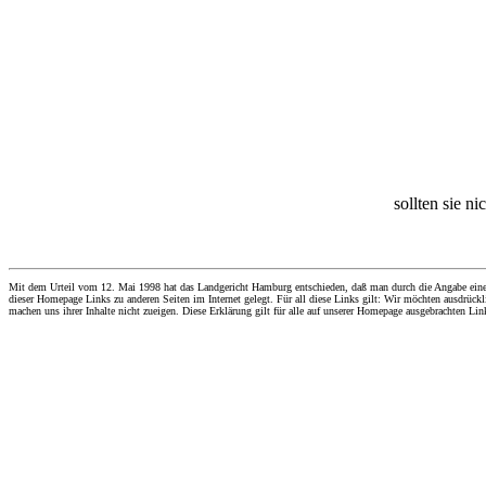
sollten sie n
Mit dem Urteil vom 12. Mai 1998 hat das Landgericht Hamburg entschieden, daß man durch die Angabe eines Li
dieser Homepage Links zu anderen Seiten im Internet gelegt. Für all diese Links gilt: Wir möchten ausdrückli
machen uns ihrer Inhalte nicht zueigen. Diese Erklärung gilt für alle auf unserer Homepage ausgebrachten Lin