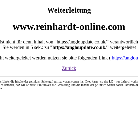
Weiterleitung
www.reinhardt-online.com
ist nicht für denn inhalt von "https://angloupdate.co.uk/" verantwortlich
Sie werden in 5 sek.: zu "
https://angloupdate.co.uk/
" weitergeleitet
icht weitergeleitet werden nutzen sie bitte folgenden Link (
https://anglo
Zurück
nks die Inhalte der gelinkten Seite ggf. mit zu verantworten hat. Dies kann - so das LG - nur dadurch verhin
ch betonen, daß wir keinerlei Einfluß auf die Gestaltung und die Inhalte der gelinkten Seiten haben. Deshalb di
ks.