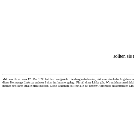
sollten sie
Mit dem Urteil vom 12. Mai 1998 hat das Landgericht Hamburg entschieden, daß man durch die Angabe eines Li
dieser Homepage Links zu anderen Seiten im Internet gelegt. Für all diese Links gilt: Wir möchten ausdrückli
machen uns ihrer Inhalte nicht zueigen. Diese Erklärung gilt für alle auf unserer Homepage ausgebrachten Lin