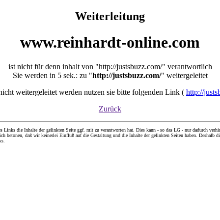
Weiterleitung
www.reinhardt-online.com
ist nicht für denn inhalt von "http://justsbuzz.com/" verantwortlich
Sie werden in 5 sek.: zu "
http://justsbuzz.com/
" weitergeleitet
 nicht weitergeleitet werden nutzen sie bitte folgenden Link (
http://just
Zurück
nks die Inhalte der gelinkten Seite ggf. mit zu verantworten hat. Dies kann - so das LG - nur dadurch verhin
ch betonen, daß wir keinerlei Einfluß auf die Gestaltung und die Inhalte der gelinkten Seiten haben. Deshalb di
ks.