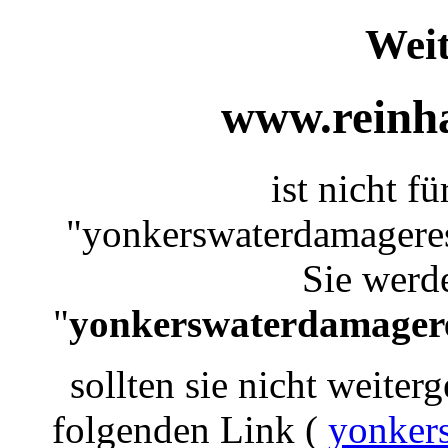
Weit
www.reinha
ist nicht f
"yonkerswaterdamageres
Sie werde
"
yonkerswaterdamagere
sollten sie nicht weiterg
folgenden Link (
yonker