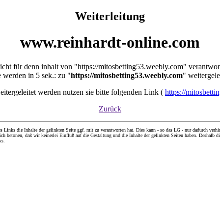
Weiterleitung
www.reinhardt-online.com
nicht für denn inhalt von "https://mitosbetting53.weebly.com" verantwor
e werden in 5 sek.: zu "
https://mitosbetting53.weebly.com
" weitergele
weitergeleitet werden nutzen sie bitte folgenden Link (
https://mitosbett
Zurück
nks die Inhalte der gelinkten Seite ggf. mit zu verantworten hat. Dies kann - so das LG - nur dadurch verhin
ch betonen, daß wir keinerlei Einfluß auf die Gestaltung und die Inhalte der gelinkten Seiten haben. Deshalb di
ks.