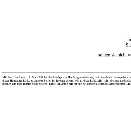
ist 
Si
sollten sie nicht 
Mit dem Urteil vom 12. Mai 1998 hat das Landgericht Hamburg entschieden, daß man durch die Angabe eines Li
dieser Homepage Links zu anderen Seiten im Internet gelegt. Für all diese Links gilt: Wir möchten ausdrückli
machen uns ihrer Inhalte nicht zueigen. Diese Erklärung gilt für alle auf unserer Homepage ausgebrachten Lin