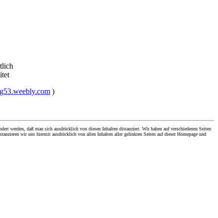
tlich
itet
ing53.weebly.com
)
dert werden, daß man sich ausdrücklich von diesen Inhalten distanziert. Wir haben auf verschiedenen Seiten
stanzieren wir uns hiermit ausdrücklich von allen Inhalten aller gelinkten Seiten auf dieser Homepage und