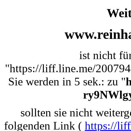
Weit
www.reinha
ist nicht f
"https://liff.line.me/200
Sie werden in 5 sek.: zu "
h
ry9NWlg
sollten sie nicht weiterg
folgenden Link (
https://l