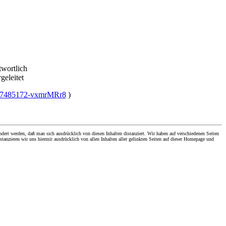
twortlich
geleitet
/2007485172-vxmrMRr8
)
dert werden, daß man sich ausdrücklich von diesen Inhalten distanziert. Wir haben auf verschiedenen Seiten
stanzieren wir uns hiermit ausdrücklich von allen Inhalten aller gelinkten Seiten auf dieser Homepage und