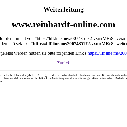
Weiterleitung
www.reinhardt-online.com
t für denn inhalt von "https://liff.line.me/2007485172-vxmrMRr8" veran
den in 5 sek.: zu "
https://liff.line.me/2007485172-vxmrMRr8
" weiter
ergeleitet werden nutzen sie bitte folgenden Link (
https://liff.line.me
Zurück
nks die Inhalte der gelinkten Seite ggf. mit zu verantworten hat. Dies kann - so das LG - nur dadurch verhin
ch betonen, daß wir keinerlei Einfluß auf die Gestaltung und die Inhalte der gelinkten Seiten haben. Deshalb di
ks.