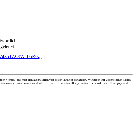
twortlich
geleitet
/2007485172-9W10nR0z
)
dert werden, daß man sich ausdrücklich von diesen Inhalten distanziert. Wir haben auf verschiedenen Seiten
stanzieren wir uns hiermit ausdrücklich von allen Inhalten aller gelinkten Seiten auf dieser Homepage und