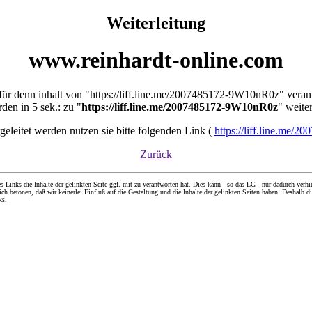
Weiterleitung
www.reinhardt-online.com
t für denn inhalt von "https://liff.line.me/2007485172-9W10nR0z" veran
den in 5 sek.: zu "
https://liff.line.me/2007485172-9W10nR0z
" weiter
ergeleitet werden nutzen sie bitte folgenden Link (
https://liff.line.me
Zurück
nks die Inhalte der gelinkten Seite ggf. mit zu verantworten hat. Dies kann - so das LG - nur dadurch verhin
ch betonen, daß wir keinerlei Einfluß auf die Gestaltung und die Inhalte der gelinkten Seiten haben. Deshalb di
ks.