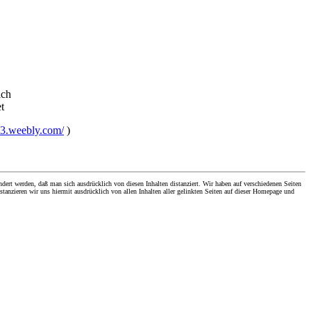
ich
et
203.weebly.com/
)
dert werden, daß man sich ausdrücklich von diesen Inhalten distanziert. Wir haben auf verschiedenen Seiten
stanzieren wir uns hiermit ausdrücklich von allen Inhalten aller gelinkten Seiten auf dieser Homepage und