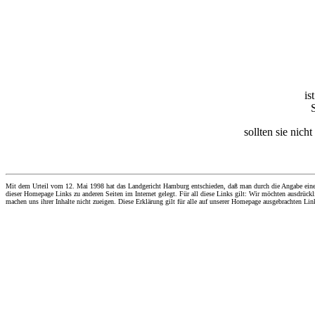
is
sollten sie nich
Mit dem Urteil vom 12. Mai 1998 hat das Landgericht Hamburg entschieden, daß man durch die Angabe eines Li
dieser Homepage Links zu anderen Seiten im Internet gelegt. Für all diese Links gilt: Wir möchten ausdrückli
machen uns ihrer Inhalte nicht zueigen. Diese Erklärung gilt für alle auf unserer Homepage ausgebrachten Lin