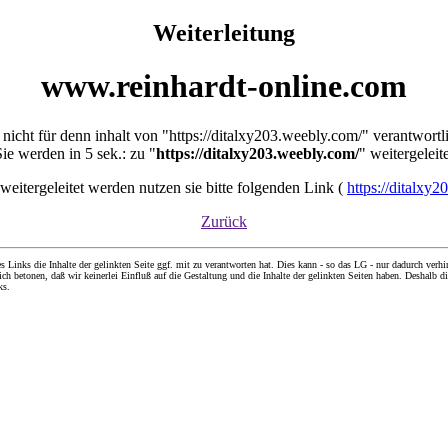
Weiterleitung
www.reinhardt-online.com
t nicht für denn inhalt von "https://ditalxy203.weebly.com/" verantwortl
Sie werden in 5 sek.: zu "
https://ditalxy203.weebly.com/
" weitergeleit
t weitergeleitet werden nutzen sie bitte folgenden Link (
https://ditalxy
Zurück
nks die Inhalte der gelinkten Seite ggf. mit zu verantworten hat. Dies kann - so das LG - nur dadurch verhin
ch betonen, daß wir keinerlei Einfluß auf die Gestaltung und die Inhalte der gelinkten Seiten haben. Deshalb di
ks.