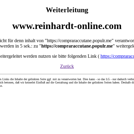
Weiterleitung
www.reinhardt-online.com
nicht für denn inhalt von "https://compraraccutane.populr.me" verantwor
 werden in 5 sek.: zu "
https://compraraccutane.populr.me
" weitergel
weitergeleitet werden nutzen sie bitte folgenden Link (
https://comprarac
Zurück
nks die Inhalte der gelinkten Seite ggf. mit zu verantworten hat. Dies kann - so das LG - nur dadurch verhin
ch betonen, daß wir keinerlei Einfluß auf die Gestaltung und die Inhalte der gelinkten Seiten haben. Deshalb di
ks.