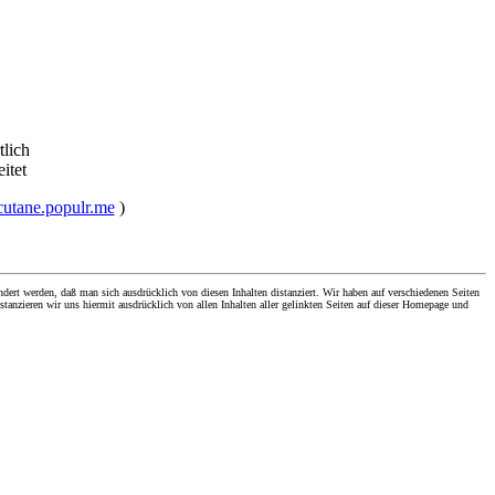
tlich
eitet
cutane.populr.me
)
dert werden, daß man sich ausdrücklich von diesen Inhalten distanziert. Wir haben auf verschiedenen Seiten
stanzieren wir uns hiermit ausdrücklich von allen Inhalten aller gelinkten Seiten auf dieser Homepage und