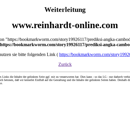
Weiterleitung
www.reinhardt-online.com
t von "https://bookmarkworm.com/story19926117/prediksi-angka-cambod
https://bookmarkworm.com/story19926117/prediksi-angka-cambod
 nutzen sie bitte folgenden Link (
https://bookmarkworm.com/story19926
Zurück
nks die Inhalte der gelinkten Seite ggf. mit zu verantworten hat. Dies kann - so das LG - nur dadurch verhin
ch betonen, daß wir keinerlei Einfluß auf die Gestaltung und die Inhalte der gelinkten Seiten haben. Deshalb di
ks.