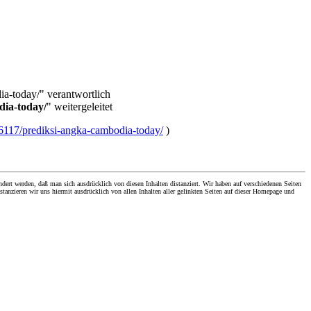
ia-today/" verantwortlich
ia-today/
" weitergeleitet
117/prediksi-angka-cambodia-today/
)
dert werden, daß man sich ausdrücklich von diesen Inhalten distanziert. Wir haben auf verschiedenen Seiten
stanzieren wir uns hiermit ausdrücklich von allen Inhalten aller gelinkten Seiten auf dieser Homepage und