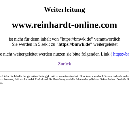
Weiterleitung
www.reinhardt-online.com
ist nicht für denn inhalt von "https://bmwk.de" verantwortlich
Sie werden in 5 sek.: zu "
https://bmwk.de
" weitergeleitet
sie nicht weitergeleitet werden nutzen sie bitte folgenden Link (
https://
Zurück
nks die Inhalte der gelinkten Seite ggf. mit zu verantworten hat. Dies kann - so das LG - nur dadurch verhin
ch betonen, daß wir keinerlei Einfluß auf die Gestaltung und die Inhalte der gelinkten Seiten haben. Deshalb di
ks.