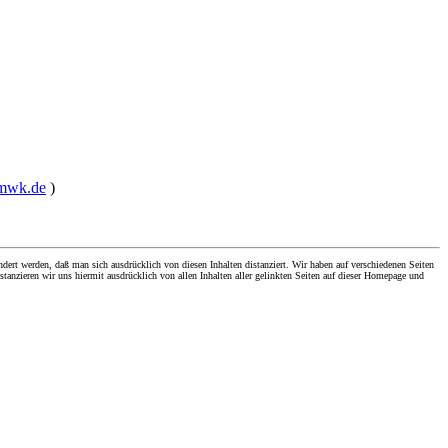
bmwk.de
)
dert werden, daß man sich ausdrücklich von diesen Inhalten distanziert. Wir haben auf verschiedenen Seiten
stanzieren wir uns hiermit ausdrücklich von allen Inhalten aller gelinkten Seiten auf dieser Homepage und