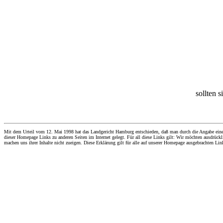
sollten 
Mit dem Urteil vom 12. Mai 1998 hat das Landgericht Hamburg entschieden, daß man durch die Angabe eines Li
dieser Homepage Links zu anderen Seiten im Internet gelegt. Für all diese Links gilt: Wir möchten ausdrückli
machen uns ihrer Inhalte nicht zueigen. Diese Erklärung gilt für alle auf unserer Homepage ausgebrachten Lin