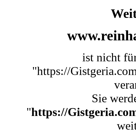
Weit
www.reinha
ist nicht f
"https://Gistgeria.c
vera
Sie werde
"
https://Gistgeria.c
weit