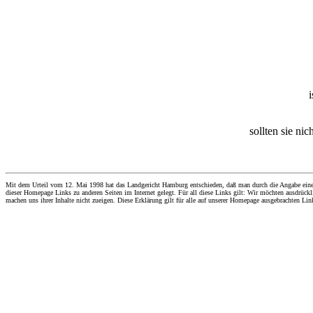
sollten sie ni
Mit dem Urteil vom 12. Mai 1998 hat das Landgericht Hamburg entschieden, daß man durch die Angabe eines Li
dieser Homepage Links zu anderen Seiten im Internet gelegt. Für all diese Links gilt: Wir möchten ausdrückli
machen uns ihrer Inhalte nicht zueigen. Diese Erklärung gilt für alle auf unserer Homepage ausgebrachten Lin