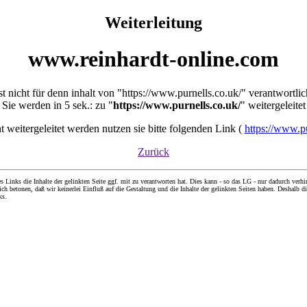
Weiterleitung
www.reinhardt-online.com
ist nicht für denn inhalt von "https://www.purnells.co.uk/" verantwortlic
Sie werden in 5 sek.: zu "
https://www.purnells.co.uk/
" weitergeleitet
cht weitergeleitet werden nutzen sie bitte folgenden Link (
https://www.pu
Zurück
nks die Inhalte der gelinkten Seite ggf. mit zu verantworten hat. Dies kann - so das LG - nur dadurch verhin
ch betonen, daß wir keinerlei Einfluß auf die Gestaltung und die Inhalte der gelinkten Seiten haben. Deshalb di
ks.