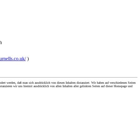
h
rnells.co.uk/
)
dert werden, daß man sich ausdrücklich von diesen Inhalten distanziert. Wir haben auf verschiedenen Seiten
stanzieren wir uns hiermit ausdrücklich von allen Inhalten aller gelinkten Seiten auf dieser Homepage und