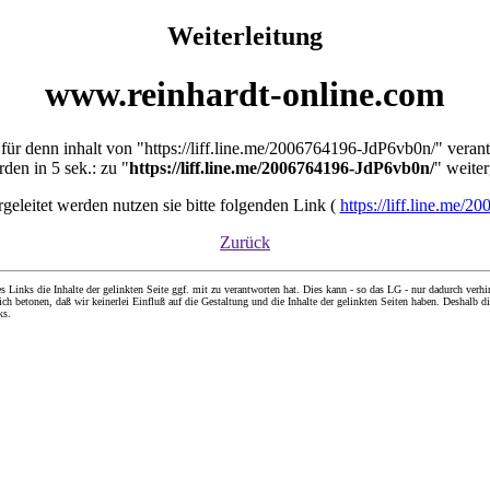
Weiterleitung
www.reinhardt-online.com
t für denn inhalt von "https://liff.line.me/2006764196-JdP6vb0n/" veran
den in 5 sek.: zu "
https://liff.line.me/2006764196-JdP6vb0n/
" weiter
ergeleitet werden nutzen sie bitte folgenden Link (
https://liff.line.me/
Zurück
nks die Inhalte der gelinkten Seite ggf. mit zu verantworten hat. Dies kann - so das LG - nur dadurch verhin
ch betonen, daß wir keinerlei Einfluß auf die Gestaltung und die Inhalte der gelinkten Seiten haben. Deshalb di
ks.