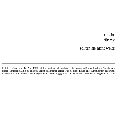
ist nich
Sie wer
sollten sie nicht weit
Mit dem Urteil vom 12. Mai 1998 hat das Landgericht Hamburg entschieden, daß man durch die Angabe eines Li
dieser Homepage Links zu anderen Seiten im Internet gelegt. Für all diese Links gilt: Wir möchten ausdrückli
machen uns ihrer Inhalte nicht zueigen. Diese Erklärung gilt für alle auf unserer Homepage ausgebrachten Lin