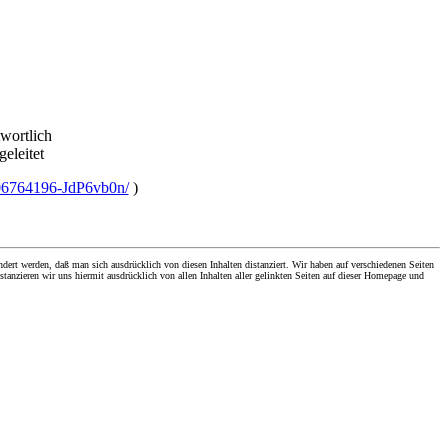
twortlich
geleitet
2006764196-JdP6vb0n/
)
dert werden, daß man sich ausdrücklich von diesen Inhalten distanziert. Wir haben auf verschiedenen Seiten
stanzieren wir uns hiermit ausdrücklich von allen Inhalten aller gelinkten Seiten auf dieser Homepage und