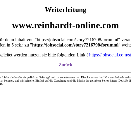
Weiterleitung
www.reinhardt-online.com
 für denn inhalt von "https://johsocial.com/story7216798/forumml" vera
en in 5 sek.: zu "
https://johsocial.com/story7216798/forumml
" weite
rgeleitet werden nutzen sie bitte folgenden Link (
https://johsocial.com
Zurück
nks die Inhalte der gelinkten Seite ggf. mit zu verantworten hat. Dies kann - so das LG - nur dadurch verhin
ch betonen, daß wir keinerlei Einfluß auf die Gestaltung und die Inhalte der gelinkten Seiten haben. Deshalb di
ks.