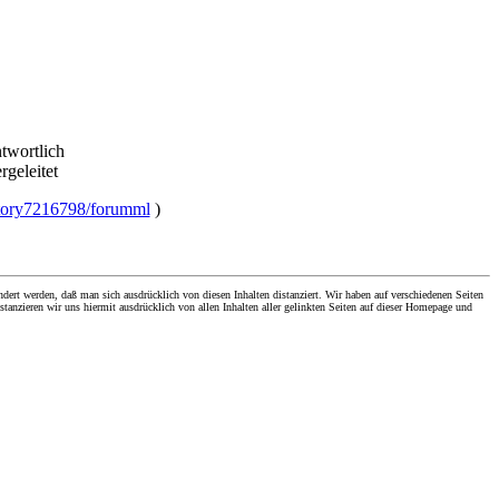
ntwortlich
rgeleitet
/story7216798/forumml
)
dert werden, daß man sich ausdrücklich von diesen Inhalten distanziert. Wir haben auf verschiedenen Seiten
stanzieren wir uns hiermit ausdrücklich von allen Inhalten aller gelinkten Seiten auf dieser Homepage und