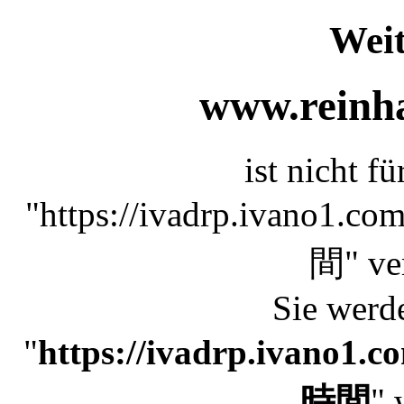
Weit
www.reinha
ist nicht f
"https://ivadrp.ivano
間" ver
Sie werde
"
https://ivadrp.ivano
時間
" 