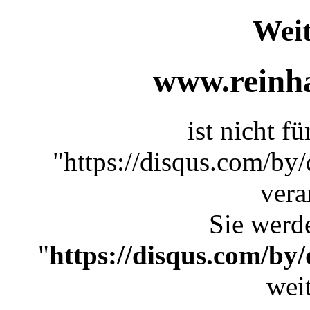
Weit
www.reinha
ist nicht f
"https://disqus.com/b
vera
Sie werde
"
https://disqus.com/b
weit