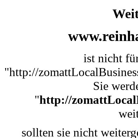
Weit
www.reinha
ist nicht f
"http://zomattLocalBusine
Sie werde
"
http://zomattLoca
weit
sollten sie nicht weiterg