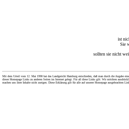
ist ni
Sie 
sollten sie nicht we
Mit dem Urteil vom 12. Mai 1998 hat das Landgericht Hamburg entschieden, daß man durch die Angabe eines Li
dieser Homepage Links zu anderen Seiten im Internet gelegt. Für all diese Links gilt: Wir möchten ausdrückli
machen uns ihrer Inhalte nicht zueigen. Diese Erklärung gilt für alle auf unserer Homepage ausgebrachten Lin