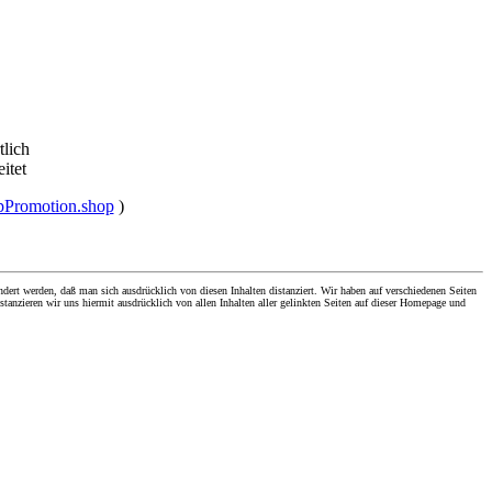
tlich
eitet
upPromotion.shop
)
dert werden, daß man sich ausdrücklich von diesen Inhalten distanziert. Wir haben auf verschiedenen Seiten
stanzieren wir uns hiermit ausdrücklich von allen Inhalten aller gelinkten Seiten auf dieser Homepage und