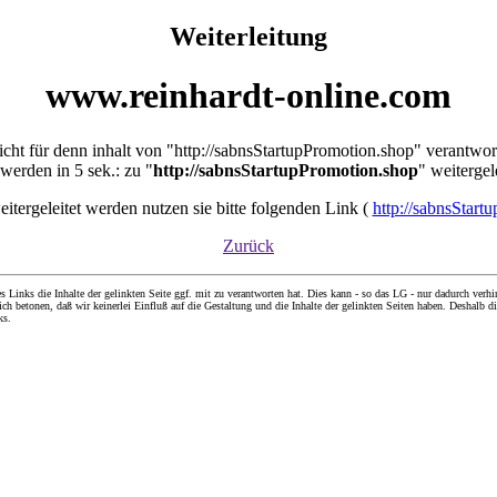
Weiterleitung
www.reinhardt-online.com
nicht für denn inhalt von "http://sabnsStartupPromotion.shop" verantwor
 werden in 5 sek.: zu "
http://sabnsStartupPromotion.shop
" weitergel
weitergeleitet werden nutzen sie bitte folgenden Link (
http://sabnsStart
Zurück
nks die Inhalte der gelinkten Seite ggf. mit zu verantworten hat. Dies kann - so das LG - nur dadurch verhin
ch betonen, daß wir keinerlei Einfluß auf die Gestaltung und die Inhalte der gelinkten Seiten haben. Deshalb di
ks.