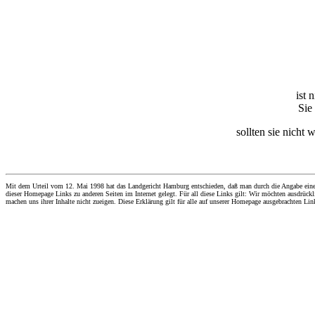
ist 
Sie
sollten sie nicht 
Mit dem Urteil vom 12. Mai 1998 hat das Landgericht Hamburg entschieden, daß man durch die Angabe eines Li
dieser Homepage Links zu anderen Seiten im Internet gelegt. Für all diese Links gilt: Wir möchten ausdrückli
machen uns ihrer Inhalte nicht zueigen. Diese Erklärung gilt für alle auf unserer Homepage ausgebrachten Lin